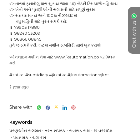
👉 તારમાં ફસાયેલું ઘાસ સુકાય જાય, પણ બેટરી ડિસચાર્જ નહિ થાય

👉 ખેતી અને પ્રાણીઓની સલામતી માટે સંપૂર્ણ સુરક્ષા

👉 સરકાર માન્ય અને 100% રીઝલ્ટ☑️☑️

       વધુ માહિતી માટે તુરંત સંપર્ક કરો:

Chat with us
📱 79903 17880

📱 98240 53209

📱 96866 08845

હવે જ સંપર્ક કરી, ઝટકા મશીન સબસિડી સાથે બુક કરાવો!

ઓનલાઇન મશીન લેવા માટે www.jkautomation.co પર ક્લિક 
કરો.

#zatka  #subsidiary #jkzatka #jkautomationrajkot 
1 year ago
Share with
Keywords
પરણઓન સલમત
તરત સપરક
સબસડ સથ
છ વરસદમ
પવર મક
ચલ રખ