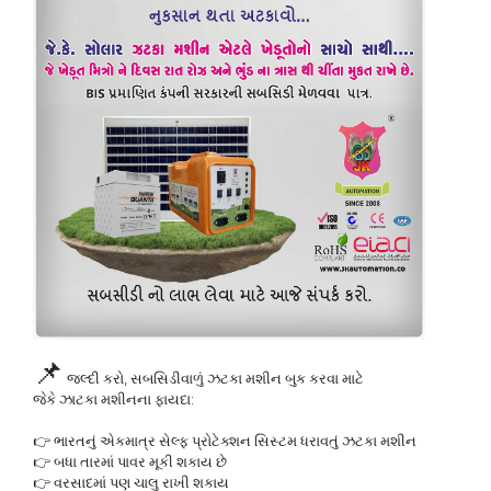
📌
 જલ્દી કરો, સબસિડીવાળું ઝટકા મશીન બુક કરવા માટે 

જેકે ઝાટકા મશીનના ફાયદા:

👉 ભારતનું એકમાત્ર સેલ્ફ પ્રોટેક્શન સિસ્ટમ ધરાવતું ઝટકા મશીન

👉 બધા તારમાં પાવર મૂકી શકાય છે

👉 વરસાદમાં પણ ચાલુ રાખી શકાય
